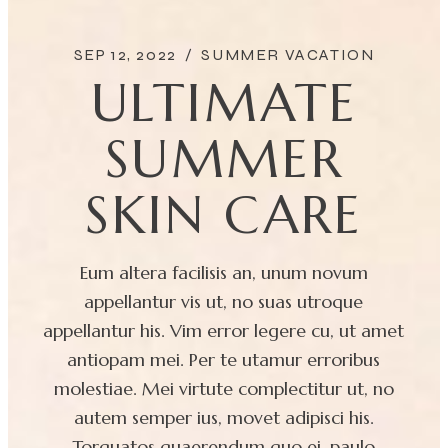
SEP 12, 2022
/
SUMMER VACATION
ULTIMATE
SUMMER
SKIN CARE
Eum altera facilisis an, unum novum
appellantur vis ut, no suas utroque
appellantur his. Vim error legere cu, ut amet
antiopam mei. Per te utamur erroribus
molestiae. Mei virtute complectitur ut, no
autem semper ius, movet adipisci his.
Torquatos quaerendum quo ei, paulo